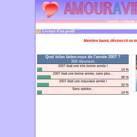
CHARTE
|
FORUMS
Lecture d'un profil
Membre banni, désinscrit ou in
Quel bilan faites-vous de l'année 2007 ?
368 réponses
2007 était une très bonne année !
14 %
2007 était une bonne année, sans plus...
38 %
2007 était une mauvaise année !
32 %
Sans opinion...
14 %