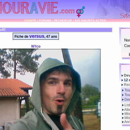
CHARTE
|
FORUMS
|
RECHERCHE
|
848 INSCRITS ACTIFS
ofil
versus
Fiche de
, 47 ans
No
Cod
NYco
Dev
12 
Rec
Tou
Tou
Der
Lis
Alb
Mis
Mis
Ann