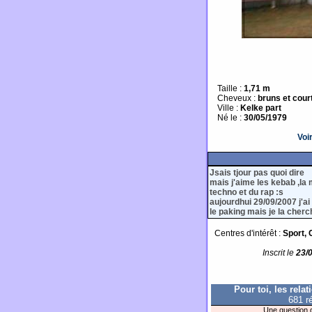
Taille :
1,71 m
Cheveux :
bruns et cour
Ville :
Kelke part
Né le :
30/05/1979
Voi
Jsais tjour pas quoi dire
mais j'aime les kebab ,la 
techno et du rap :s
aujourdhui 29/09/2007 j'ai
le paking mais je la cher
Centres d'intérêt :
Sport, 
Inscrit le
23/
Pour toi, les relat
681 r
Une question d