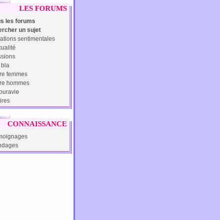
LES FORUMS
s les forums
rcher un sujet
ations sentimentales
ualité
sions
 bla
re femmes
tre hommes
uravie
ires
CONNAISSANCE
moignages
ndages