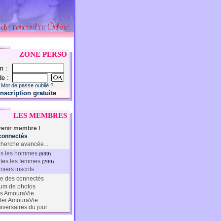
ZONE PERSO
m :
e :
Mot de passe oublié ?
Inscription gratuite
LES MEMBRES
enir membre !
connectés
herche avancée...
s les hommes
(639)
tes les femmes
(209)
niers inscrits
te des connectés
um de photos
s AmouraVie
ter AmouraVie
iversaires du jour