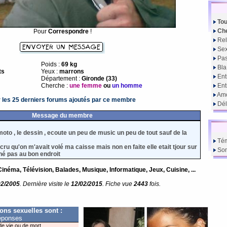
Tou
Che
Pour
Correspondre
!
Rel
Sex
Pas
Poids :
69 kg
Bla
ts
Yeux :
marrons
Ent
Département :
Gironde (33)
Cherche :
une femme
ou
un homme
En
Amo
r les 25 derniers forums ajoutés par ce membre
Dél
Message du membre
moto , le dessin , ecoute un peu de music un peu de tout sauf de la
Té
 cru qu'on m'avait volé ma caisse mais non en faite elle etait tjour sur
So
ché pas au bon endroit
Cinéma, Télévision, Balades, Musique, Informatique, Jeux, Cuisine, ...
02/2005
. Dernière visite le
12/02/2015
. Fiche vue
2443
fois.
ions sexuelles sont :
éponses
e vie ou de mort