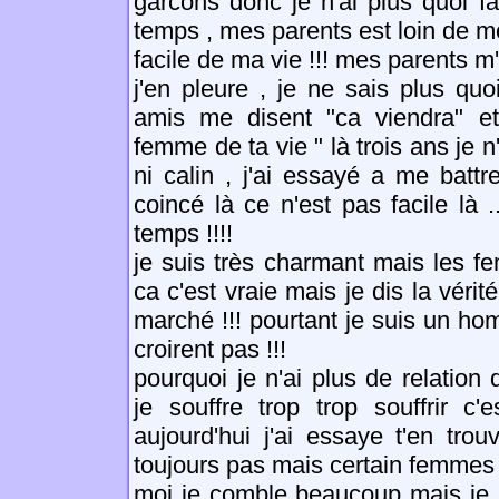
garcons donc je n'ai plus quoi fai
temps , mes parents est loin de mo
facile de ma vie !!! mes parents m'
j'en pleure , je ne sais plus qu
amis me disent "ca viendra" e
femme de ta vie " là trois ans je n
ni calin , j'ai essayé a me batt
coincé là ce n'est pas facile là ..
temps !!!!
je suis très charmant mais les f
ca c'est vraie mais je dis la véri
marché !!! pourtant je suis un h
croirent pas !!!
pourquoi je n'ai plus de relation
je souffre trop trop souffrir c'
aujourd'hui j'ai essaye t'en trouv
toujours pas mais certain femmes
moi je comble beaucoup mais je s