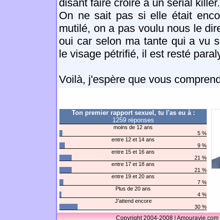
disant faire croire a un serial killer.
On ne sait pas si elle était enco
mutilé, on a pas voulu nous le dir
oui car selon ma tante qui a vu s
le visage pétrifié, il est resté paral
Voilà, j'espère que vous compren
Ton premier rapport sexuel, tu l'as eu à :
1259 réponses
moins de 12 ans
5 %
entre 12 et 14 ans
9 %
entre 15 et 16 ans
21 %
entre 17 et 18 ans
21 %
entre 19 et 20 ans
7 %
Plus de 20 ans
4 %
J'attend encore
30 %
Copyright 2004-2008 | Amouravie.com 