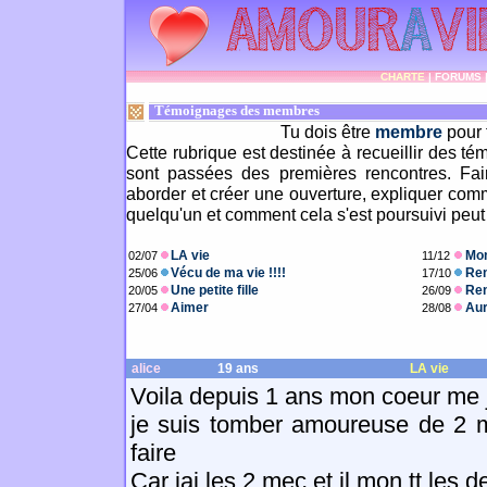
CHARTE
|
FORUMS
Témoignages des membres
Tu dois être
membre
pour 
Cette rubrique est destinée à recueillir des t
sont passées des premières rencontres. Fair
aborder et créer une ouverture, expliquer comm
quelqu'un et comment cela s'est poursuivi peut 
LA vie
Mon
02/07
11/12
Vécu de ma vie !!!!
Ren
25/06
17/10
Une petite fille
Ren
20/05
26/09
Aimer
Aur
27/04
28/08
alice
19 ans
LA vie
Voila depuis 1 ans mon coeur me 
je suis tomber amoureuse de 2 m
faire
Car jai les 2 mec et il mon tt les 